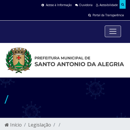
Acesso à Informação
Ouvidoria
Acessibilidade
Portal da Transparência
/
Início
Legislação
/